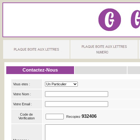
Contactez-Nous
Vous etes :
Votre Nom :
Votre Email :
Code de
932406
Recopiez
Verification