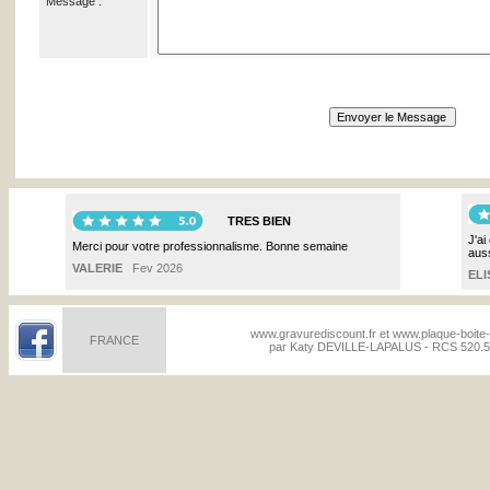
Message :
TRES BIEN
J'ai
Merci pour votre professionnalisme. Bonne semaine
auss
VALERIE
Fev 2026
ELI
www.gravurediscount.fr et www.plaque-boite-a
FRANCE
par Katy DEVILLE-LAPALUS - RCS 520.50