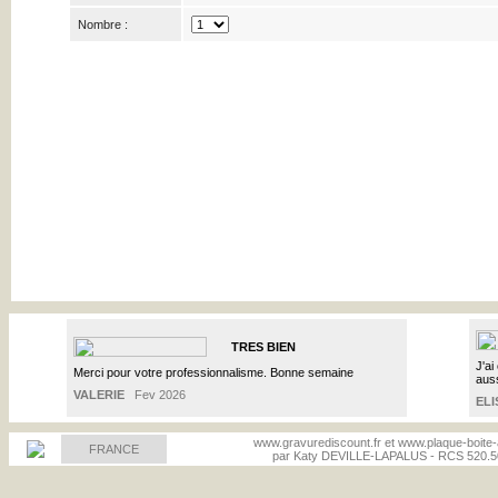
Nombre :
TRES BIEN
J'ai
Merci pour votre professionnalisme. Bonne semaine
auss
VALERIE
Fev 2026
ELI
www.gravurediscount.fr et www.plaque-boite-au
FRANCE
par Katy DEVILLE-LAPALUS - RCS 520.50