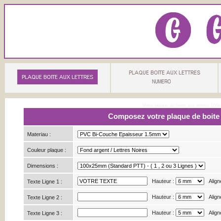
Votre plaque de boite aux lettres 100x
Composez votre plaque de boite 
Materiau :
Couleur plaque :
Dimensions :
Hauteur :
Align
Texte Ligne 1 :
Hauteur :
Align
Texte Ligne 2 :
Hauteur :
Align
Texte Ligne 3 :